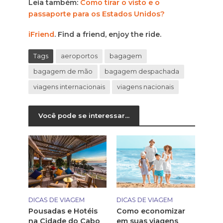
Leia também:
Como tirar o visto e o
passaporte para os Estados Unidos?
iFriend
. Find a friend, enjoy the ride.
Tags
aeroportos
bagagem
bagagem de mão
bagagem despachada
viagens internacionais
viagens nacionais
Você pode se interessar...
DICAS DE VIAGEM
DICAS DE VIAGEM
Pousadas e Hotéis
Como economizar
na Cidade do Cabo
em suas viagens