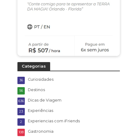
Categorias
Curiosidades
36
Destinos
56
Dicas de Viagem
636
Experiências
23
Experiencias com iFriends
2
Gastronomia
108