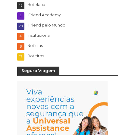
Hotelaria
13
iFriend Academy
4
iFriend pelo Mundo
28
Institucional
4
Notícias
8
Roteiros
17
Seguro Viagem