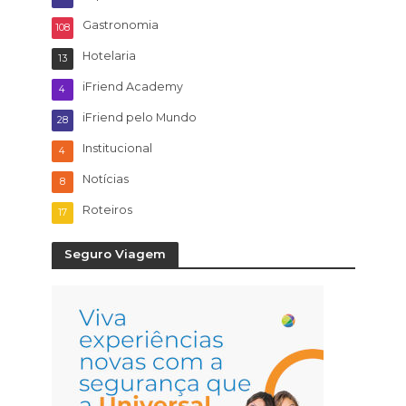
Gastronomia
108
Hotelaria
13
iFriend Academy
4
iFriend pelo Mundo
28
Institucional
4
Notícias
8
Roteiros
17
Seguro Viagem