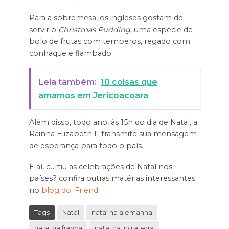
Para a sobremesa, os ingleses gostam de
servir o
Christmas Pudding
, uma espécie de
bolo de frutas com temperos, regado com
conhaque e flambado.
Leia também:
10 coisas que
amamos em Jericoacoara
Além disso, todo ano, às 15h do dia de Natal, a
Rainha Elizabeth II transmite sua mensagem
de esperança para todo o país.
E aí, curtiu as celebrações de Natal nos
países? confira outras matérias interessantes
no
blog do iFriend.
Tags
Natal
natal na alemanha
natal na frança
natal na inglaterra