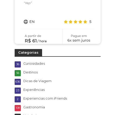
Categorias
Curiosidades
36
Destinos
56
Dicas de Viagem
636
Experiências
23
Experiencias com iFriends
2
Gastronomia
108