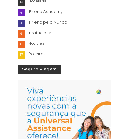
Hotelaria
13
iFriend Academy
4
iFriend pelo Mundo
28
Institucional
4
Notícias
8
Roteiros
17
Seguro Viagem