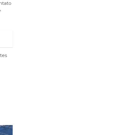
ntato
e
tes