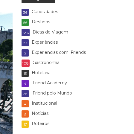
Curiosidades
36
Destinos
56
Dicas de Viagem
636
Experiências
23
Experiencias com iFriends
2
Gastronomia
108
Hotelaria
13
iFriend Academy
4
iFriend pelo Mundo
28
Institucional
4
Notícias
8
Roteiros
17