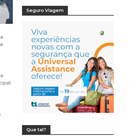
Seguro Viagem
za
da
la
ipal;
s
Que tal?