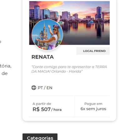
o
ória,
a de
Categorias