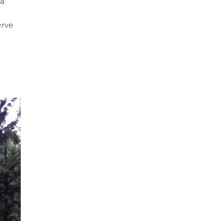
na
erve