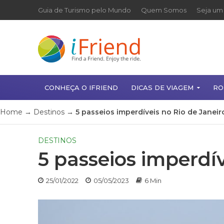
Guia de Turismo pelo Mundo
Quem Somos
Seja um 
CONHEÇA O IFRIEND
DICAS DE VIAGEM
RO
Home
→
Destinos
→
5 passeios imperdíveis no Rio de Janeir
DESTINOS
5 passeios imperdív
25/01/2022
05/05/2023
6 Min