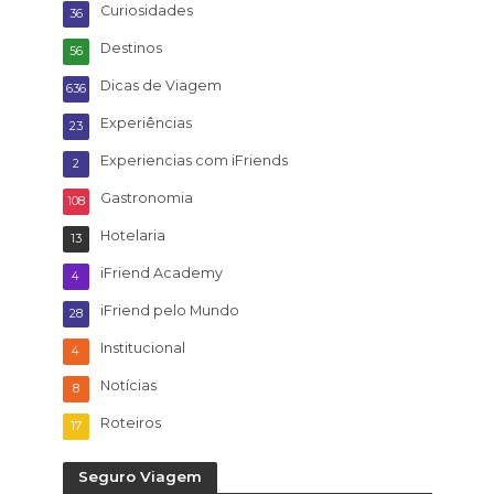
Curiosidades
36
Destinos
56
Dicas de Viagem
636
Experiências
23
Experiencias com iFriends
2
Gastronomia
108
Hotelaria
13
iFriend Academy
4
iFriend pelo Mundo
28
Institucional
4
Notícias
8
Roteiros
17
Seguro Viagem