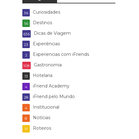
Curiosidades
36
Destinos
56
Dicas de Viagem
636
Experiências
23
Experiencias com iFriends
2
Gastronomia
108
Hotelaria
13
iFriend Academy
4
iFriend pelo Mundo
28
Institucional
4
Notícias
8
Roteiros
17