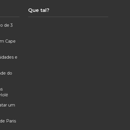
Que tal?
ro de 3
 em Cape
sidades e
ade do
as
Holé
ratar um
de Paris