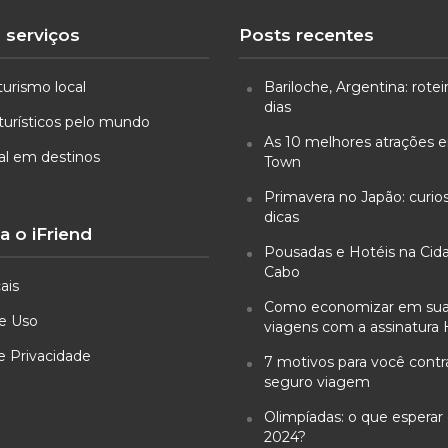
 serviços
Posts recentes
turismo local
Bariloche, Argentina: rotei
dias
turísticos pelo mundo
As 10 melhores atrações
ual em destinos
Town
Primavera no Japão: curio
dicas
 o iFriend
Pousadas e Hotéis na Cid
Cabo
ais
Como economizar em su
e Uso
viagens com a assinatura 
de Privacidade
7 motivos para você cont
seguro viagem
Olimpíadas: o que esperar 
2024?