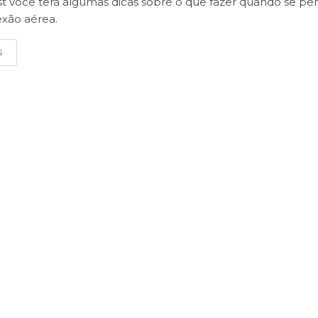
t você terá algumas dicas sobre o que fazer quando se pe
xão aérea.
S