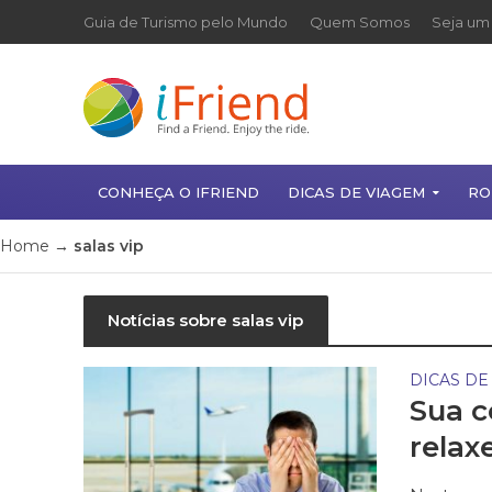
Guia de Turismo pelo Mundo
Quem Somos
Seja um 
CONHEÇA O IFRIEND
DICAS DE VIAGEM
RO
Home
→
salas vip
Notícias sobre salas vip
DICAS DE
Sua c
relaxe