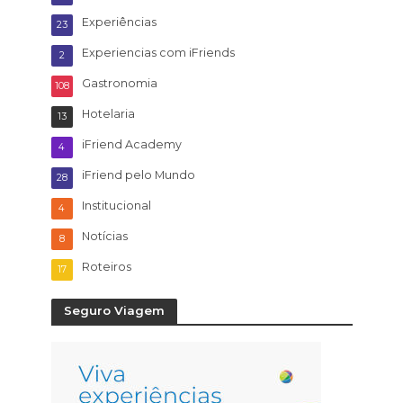
Experiências
23
Experiencias com iFriends
2
Gastronomia
108
Hotelaria
13
iFriend Academy
4
iFriend pelo Mundo
28
Institucional
4
Notícias
8
Roteiros
17
Seguro Viagem