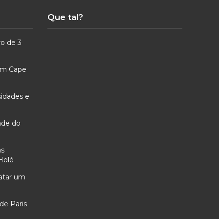
Que tal?
ro de 3
 em Cape
sidades e
ade do
as
Holé
ratar um
de Paris