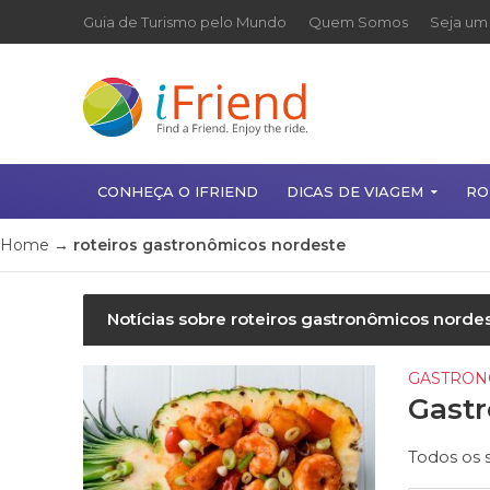
Guia de Turismo pelo Mundo
Quem Somos
Seja um 
CONHEÇA O IFRIEND
DICAS DE VIAGEM
RO
Home
→
roteiros gastronômicos nordeste
Notícias sobre roteiros gastronômicos norde
GASTRON
Gast
Todos os 