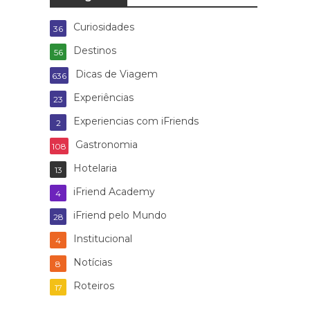
Curiosidades
36
Destinos
56
Dicas de Viagem
636
Experiências
23
Experiencias com iFriends
2
Gastronomia
108
Hotelaria
13
iFriend Academy
4
iFriend pelo Mundo
28
Institucional
4
Notícias
8
Roteiros
17