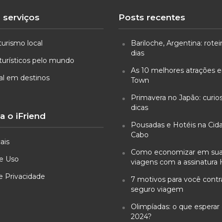
 serviços
Posts recentes
turismo local
Bariloche, Argentina: rotei
dias
turísticos pelo mundo
As 10 melhores atrações
ual em destinos
Town
Primavera no Japão: curio
dicas
 o iFriend
Pousadas e Hotéis na Cid
Cabo
ais
Como economizar em su
e Uso
viagens com a assinatura 
de Privacidade
7 motivos para você cont
seguro viagem
Olimpíadas: o que esperar 
2024?