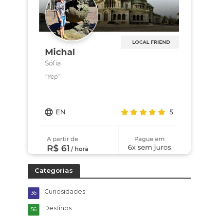
Categorias
Curiosidades
36
Destinos
56