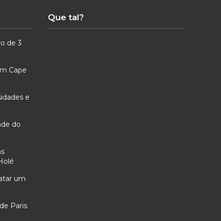
Que tal?
ro de 3
 em Cape
sidades e
ade do
as
Holé
ratar um
de Paris