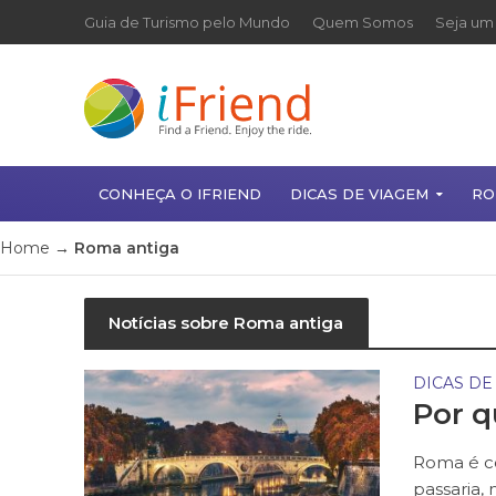
Guia de Turismo pelo Mundo
Quem Somos
Seja um 
CONHEÇA O IFRIEND
DICAS DE VIAGEM
RO
Home
→
Roma antiga
Notícias sobre Roma antiga
DICAS DE
Por q
Roma é co
passaria,