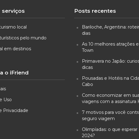
 serviços
Posts recentes
turismo local
Bariloche, Argentina: rotei
dias
turísticos pelo mundo
As 10 melhores atrações
ual em destinos
Town
Primavera no Japão: curio
dicas
 o iFriend
Pousadas e Hotéis na Cid
Cabo
ais
Como economizar em su
e Uso
viagens com a assinatura 
de Privacidade
7 motivos para você cont
seguro viagem
Olimpíadas: o que esperar 
2024?