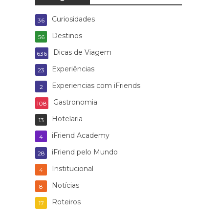
Curiosidades
36
Destinos
56
Dicas de Viagem
636
Experiências
23
Experiencias com iFriends
2
Gastronomia
108
Hotelaria
13
iFriend Academy
4
iFriend pelo Mundo
28
Institucional
4
Notícias
8
Roteiros
17