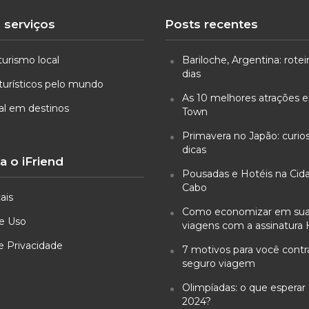
 serviços
Posts recentes
turismo local
Bariloche, Argentina: rotei
dias
turísticos pelo mundo
As 10 melhores atrações
ual em destinos
Town
Primavera no Japão: curio
dicas
 o iFriend
Pousadas e Hotéis na Cid
Cabo
ais
Como economizar em su
e Uso
viagens com a assinatura 
de Privacidade
7 motivos para você cont
seguro viagem
Olimpíadas: o que esperar 
2024?