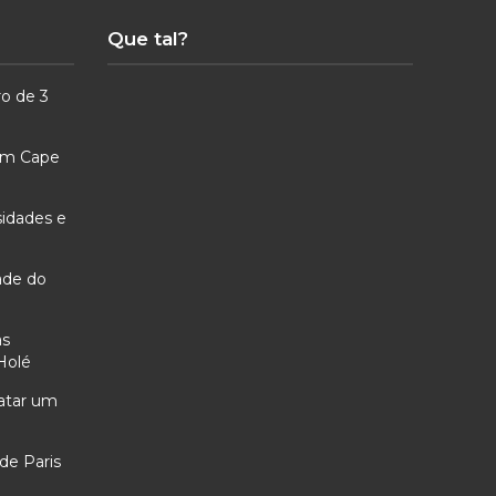
Que tal?
ro de 3
 em Cape
sidades e
ade do
as
Holé
ratar um
de Paris