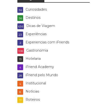
Curiosidades
36
Destinos
56
Dicas de Viagem
636
Experiências
23
Experiencias com iFriends
2
Gastronomia
108
Hotelaria
13
iFriend Academy
4
iFriend pelo Mundo
28
Institucional
4
Notícias
8
Roteiros
17