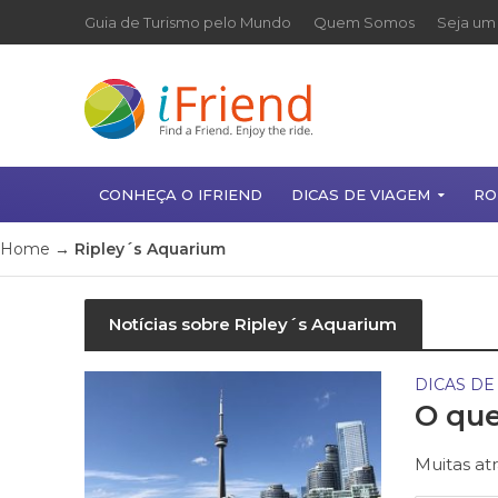
Guia de Turismo pelo Mundo
Quem Somos
Seja um 
CONHEÇA O IFRIEND
DICAS DE VIAGEM
RO
Home
→
Ripley´s Aquarium
Notícias sobre Ripley´s Aquarium
DICAS DE
O que
Muitas at