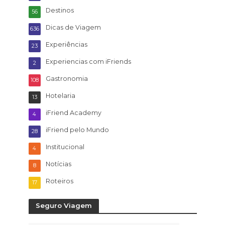
Destinos
56
Dicas de Viagem
636
Experiências
23
Experiencias com iFriends
2
Gastronomia
108
Hotelaria
13
iFriend Academy
4
iFriend pelo Mundo
28
Institucional
4
Notícias
8
Roteiros
17
Seguro Viagem