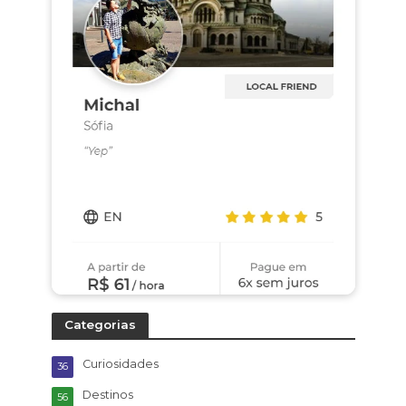
Categorias
Curiosidades
36
Destinos
56