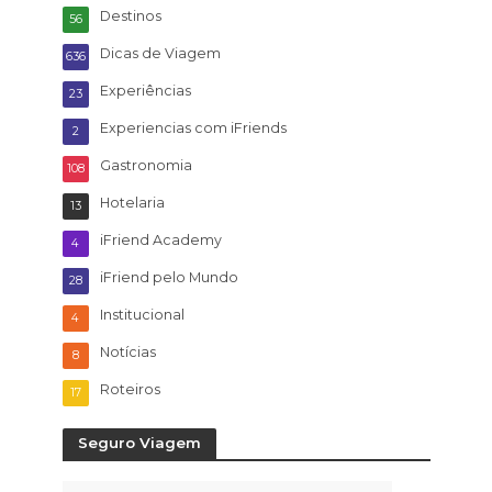
Destinos
56
Dicas de Viagem
636
Experiências
23
Experiencias com iFriends
2
Gastronomia
108
Hotelaria
13
iFriend Academy
4
iFriend pelo Mundo
28
Institucional
4
Notícias
8
Roteiros
17
Seguro Viagem