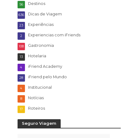
Destinos
56
Dicas de Viagem
636
Experiências
23
Experiencias com iFriends
2
Gastronomia
108
Hotelaria
13
iFriend Academy
4
iFriend pelo Mundo
28
Institucional
4
Notícias
8
Roteiros
17
Seguro Viagem