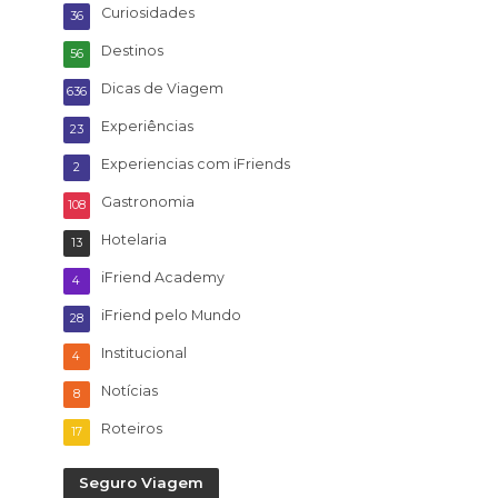
Curiosidades
36
Destinos
56
Dicas de Viagem
636
Experiências
23
Experiencias com iFriends
2
Gastronomia
108
Hotelaria
13
iFriend Academy
4
iFriend pelo Mundo
28
Institucional
4
Notícias
8
Roteiros
17
Seguro Viagem