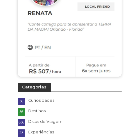
Categorias
Curiosidades
36
Destinos
56
Dicas de Viagem
636
Experiências
23