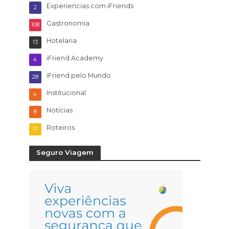
Experiencias com iFriends
2
Gastronomia
108
Hotelaria
13
iFriend Academy
4
iFriend pelo Mundo
28
Institucional
4
Notícias
8
Roteiros
17
Seguro Viagem