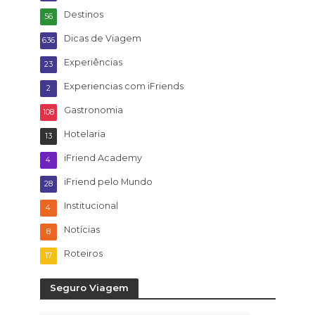
Destinos
56
Dicas de Viagem
636
Experiências
23
Experiencias com iFriends
2
Gastronomia
108
Hotelaria
13
iFriend Academy
4
iFriend pelo Mundo
28
Institucional
4
Notícias
8
Roteiros
17
Seguro Viagem