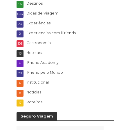
Destinos
56
Dicas de Viagem
636
Experiências
23
Experiencias com iFriends
2
Gastronomia
108
Hotelaria
13
iFriend Academy
4
iFriend pelo Mundo
28
Institucional
4
Notícias
8
Roteiros
17
Seguro Viagem