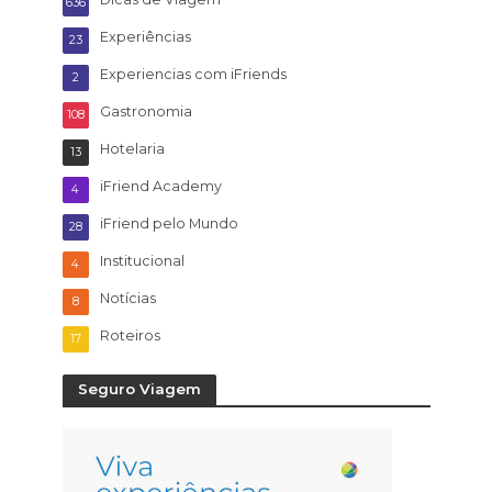
636
Experiências
23
Experiencias com iFriends
2
Gastronomia
108
Hotelaria
13
iFriend Academy
4
iFriend pelo Mundo
28
Institucional
4
Notícias
8
Roteiros
17
Seguro Viagem