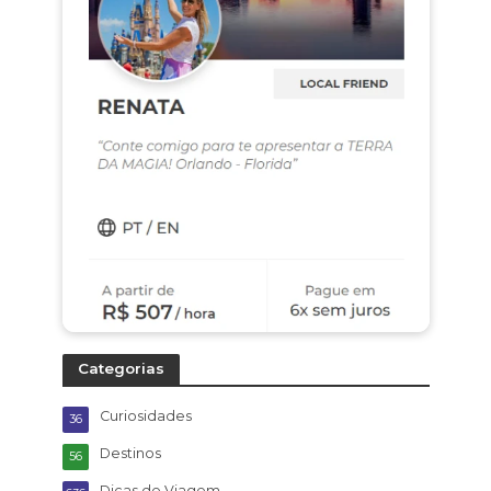
Categorias
Curiosidades
36
Destinos
56
Dicas de Viagem