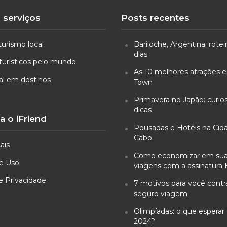
 serviços
Posts recentes
turismo local
Bariloche, Argentina: rotei
dias
turísticos pelo mundo
As 10 melhores atrações
ual em destinos
Town
Primavera no Japão: curio
dicas
 o iFriend
Pousadas e Hotéis na Cid
Cabo
ais
Como economizar em su
e Uso
viagens com a assinatura 
de Privacidade
7 motivos para você cont
seguro viagem
Olimpíadas: o que esperar 
2024?