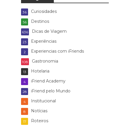
Curiosidades
36
Destinos
56
Dicas de Viagem
636
Experiências
23
Experiencias com iFriends
2
Gastronomia
108
Hotelaria
13
iFriend Academy
4
iFriend pelo Mundo
28
Institucional
4
Notícias
8
Roteiros
17