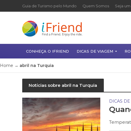
Guia de Turismo pelo Mundo
Quem Somos
Seja um 
CONHEÇA O IFRIEND
DICAS DE VIAGEM
RO
Home
→
abril na Turquia
Notícias sobre abril na Turquia
DICAS DE
Quand
Temperatu