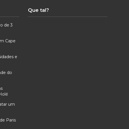
Que tal?
ro de 3
 em Cape
sidades e
ade do
as
Holé
ratar um
de Paris