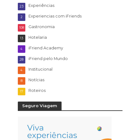
Experiências
23
Experiencias com iFriends
2
Gastronomia
108
Hotelaria
13
iFriend Academy
4
iFriend pelo Mundo
28
Institucional
4
Notícias
8
Roteiros
17
Seguro Viagem