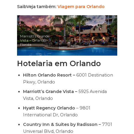
Saib
Veja também:
Viagem para Orlando
Marriott’s Grande
Vista – Orlando –
Florida
Hotelaria em Orlando
Hilton Orlando Resort
–
6001 Destination
Pkwy, Orlando
Marriott’s Grande Vista –
5925 Avenida
Vista, Orlando
Hyatt Regency Orlando
– 9801
International Dr, Orlando
Country Inn & Suites by Radisson –
7701
Universal Blvd, Orlando