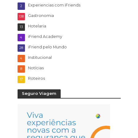
Experiencias com iFriends
2
Gastronomia
108
Hotelaria
13
iFriend Academy
4
iFriend pelo Mundo
28
Institucional
4
Notícias
8
Roteiros
17
Seguro Viagem