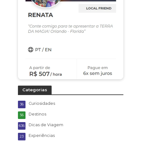
Categorias
Curiosidades
36
Destinos
56
Dicas de Viagem
636
Experiências
23