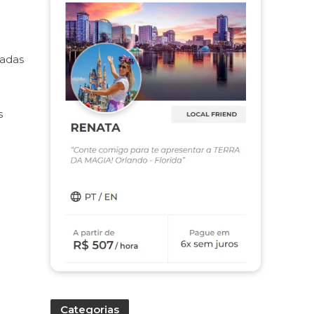
radas
s
.
Categorias