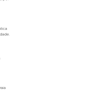
tica
idade.
s
raia