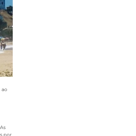
 ao
 As
s por