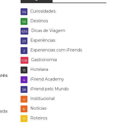
Curiosidades
36
Destinos
56
Dicas de Viagem
636
Experiências
23
Experiencias com iFriends
2
Gastronomia
108
Hotelaria
13
rés
iFriend Academy
4
iFriend pelo Mundo
28
Institucional
4
Notícias
8
zada
Roteiros
17