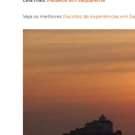
Leia mais:
Passeios em Saquarema
Veja os melhores
Pacotes de experiências em 