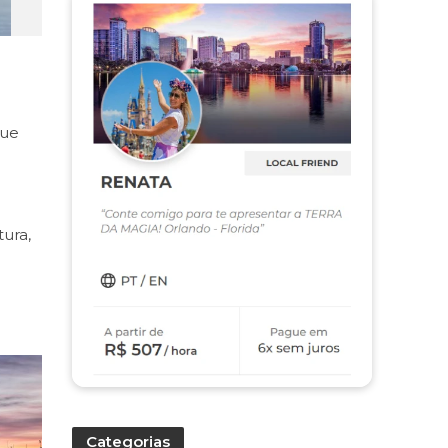
que
tura,
Categorias