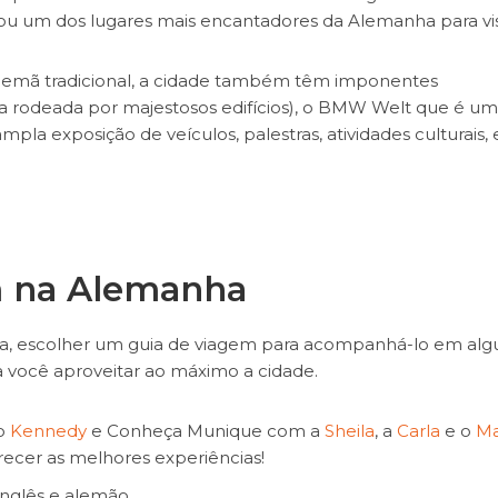
ou um dos lugares mais encantadores da Alemanha para visi
a alemã tradicional, a cidade também têm imponentes
 rodeada por majestosos edifícios), o BMW Welt que é um
 exposição de veículos, palestras, atividades culturais, 
em na Alemanha
ha, escolher um guia de viagem para acompanhá-lo em alg
a você aproveitar ao máximo a cidade.
o
Kennedy
e Conheça Munique com a
Sheila
, a
Carla
e o
Ma
erecer as melhores experiências!
 inglês e alemão.