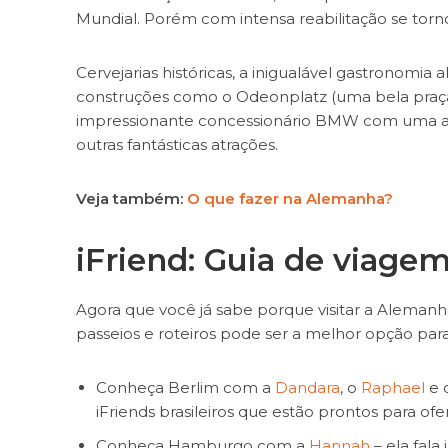
Mundial. Porém com intensa reabilitação se torn
Cervejarias históricas, a inigualável gastronomi
construções como o Odeonplatz (uma bela praça
impressionante concessionário BMW com uma ampla
outras fantásticas atrações.
Veja também:
O que fazer na Alemanha?
iFriend: Guia de viag
Agora que você já sabe porque visitar a Aleman
passeios e roteiros pode ser a melhor opção par
Conheça Berlim com a
Dandara
, o
Raphael
e 
iFriends brasileiros que estão prontos para of
Conheça Hamburgo com a
Hannah
– ela fala