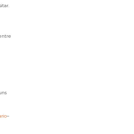
tar.
entre
uns
rio
–