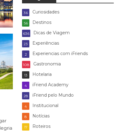
Curiosidades
36
Destinos
56
Dicas de Viagem
636
Experiências
23
Experiencias com iFriends
2
Gastronomia
108
Hotelaria
13
iFriend Academy
4
iFriend pelo Mundo
28
Institucional
4
Notícias
8
gar
Roteiros
17
legria