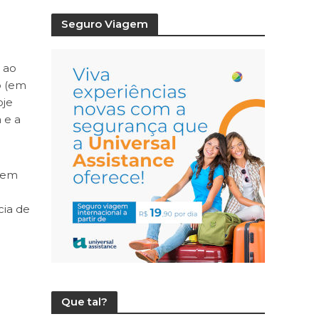
Seguro Viagem
 ao
o (em
oje
 e a
 em
cia de
Que tal?