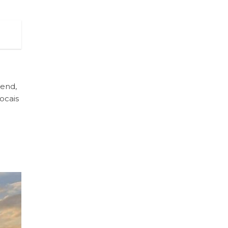
iend,
ocais