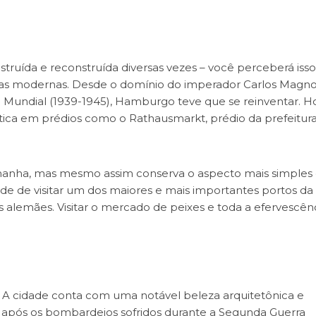
ruída e reconstruída diversas vezes – você perceberá isso
s e as modernas. Desde o domínio do imperador Carlos Magn
Mundial (1939-1945), Hamburgo teve que se reinventar. H
ica em prédios como o Rathausmarkt, prédio da prefeitura
manha, mas mesmo assim conserva o aspecto mais simples
ade de visitar um dos maiores e mais importantes portos da
alemães. Visitar o mercado de peixes e toda a efervescên
. A cidade conta com uma notável beleza arquitetônica e
a após os bombardeios sofridos durante a Segunda Guerra