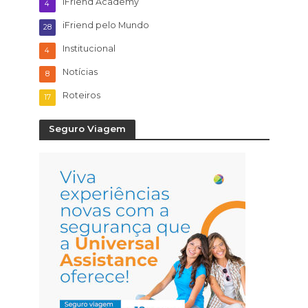
iFriend Academy
4
iFriend pelo Mundo
28
Institucional
4
Notícias
8
Roteiros
17
Seguro Viagem