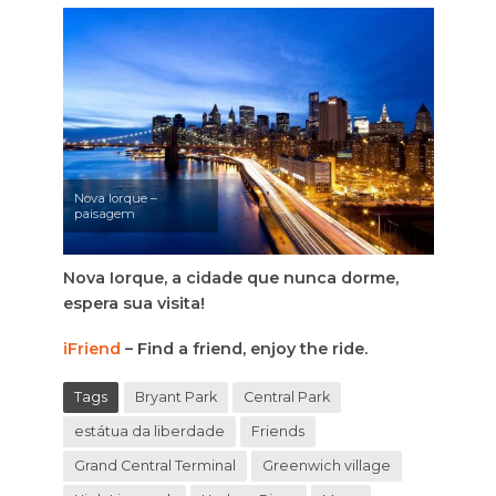
Nova Iorque –
paisagem
Nova Iorque, a cidade que nunca dorme,
espera sua visita!
iFriend
– Find a friend, enjoy the ride.
Tags
Bryant Park
Central Park
estátua da liberdade
Friends
Grand Central Terminal
Greenwich village