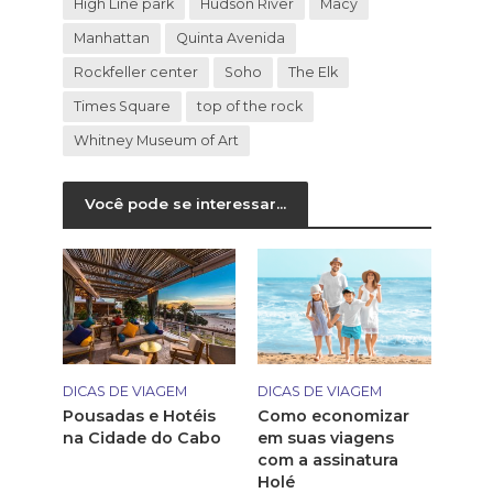
High Line park
Hudson River
Macy
Manhattan
Quinta Avenida
Rockfeller center
Soho
The Elk
Times Square
top of the rock
Whitney Museum of Art
Você pode se interessar...
DICAS DE VIAGEM
DICAS DE VIAGEM
Pousadas e Hotéis
Como economizar
na Cidade do Cabo
em suas viagens
com a assinatura
Holé