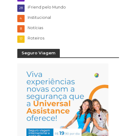
iFriend pelo Mundo
28
Institucional
4
Notícias
8
Roteiros
17
Seguro Viagem