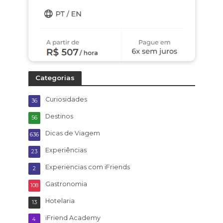
Categorias
Curiosidades
36
Destinos
56
Dicas de Viagem
636
Experiências
23
Experiencias com iFriends
2
Gastronomia
108
Hotelaria
13
iFriend Academy
4