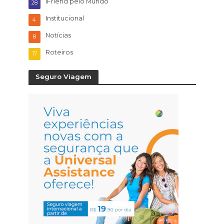
iFriend pelo Mundo
28
Institucional
4
Notícias
8
Roteiros
17
Seguro Viagem