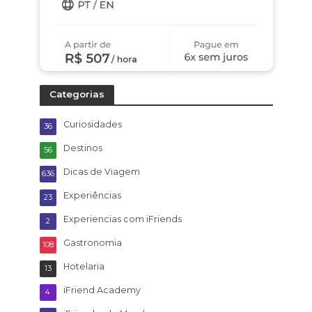
Categorias
Curiosidades
36
Destinos
56
Dicas de Viagem
636
Experiências
23
Experiencias com iFriends
2
Gastronomia
108
Hotelaria
13
iFriend Academy
4