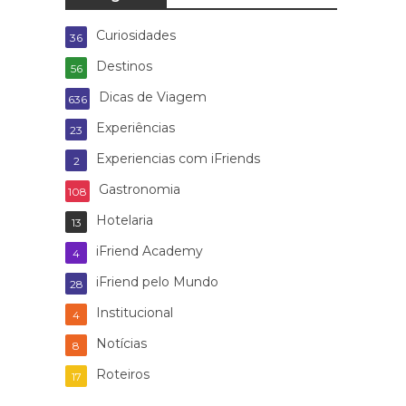
Curiosidades
36
Destinos
56
Dicas de Viagem
636
Experiências
23
Experiencias com iFriends
2
Gastronomia
108
Hotelaria
13
iFriend Academy
4
iFriend pelo Mundo
28
Institucional
4
Notícias
8
Roteiros
17