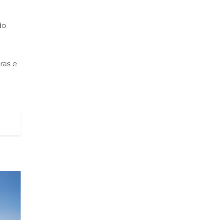
do
ras e