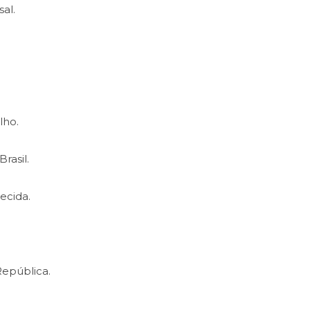
al.
lho.
rasil.
ecida.
epública.