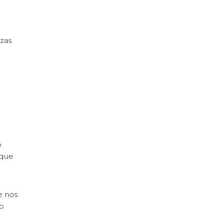
zas
o
 que
e nos
o