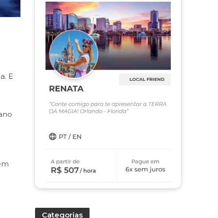
a. E
 ano
tem
Categorias