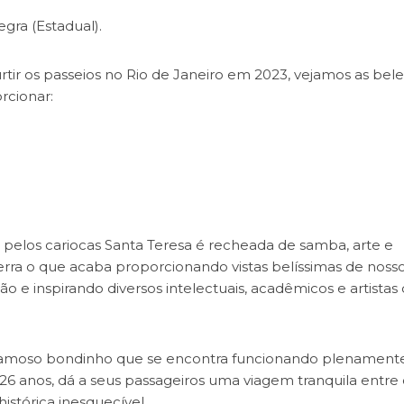
gra (Estadual).
ir os passeios no Rio de Janeiro em 2023, vejamos as bele
rcionar:
pelos cariocas Santa Teresa é recheada de samba, arte e
rra o que acaba proporcionando vistas belíssimas de noss
ão e inspirando diversos intelectuais, acadêmicos e artistas
o famoso bondinho que se encontra funcionando plenament
126 anos, dá a seus passageiros uma viagem tranquila entre 
istórica inesquecível.