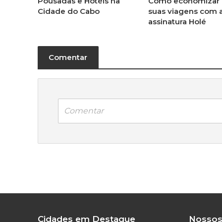
Pousadas e Hotéis na
Como economizar
Cidade do Cabo
suas viagens com 
assinatura Holé
Comentar
Comentar
Cidades em Destaque
Nossos