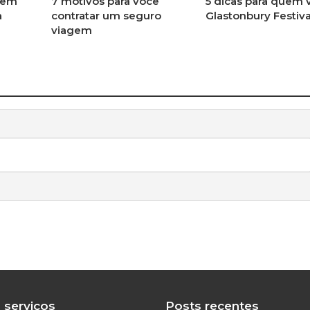
 em
7 motivos para você
5 dicas para quem v
a
contratar um seguro
Glastonbury Festiva
viagem
 serviços
Posts recentes