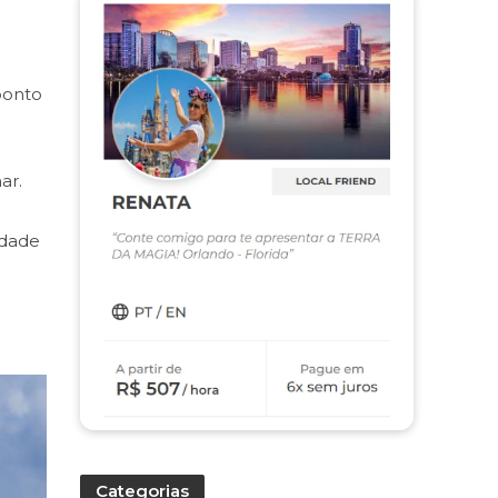
ponto
ar.
idade
Categorias