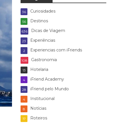
Curiosidades
36
Destinos
56
Dicas de Viagem
636
Experiências
23
Experiencias com iFriends
2
Gastronomia
108
Hotelaria
13
iFriend Academy
4
iFriend pelo Mundo
28
Institucional
4
Notícias
8
Roteiros
17