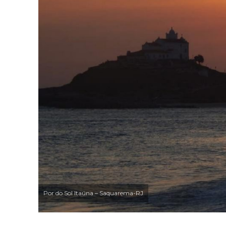
Por do Sol Itaúna – Saquarema-RJ