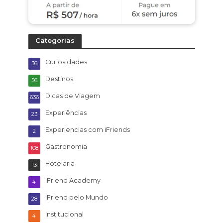
Categorias
Curiosidades
36
Destinos
56
Dicas de Viagem
636
Experiências
23
Experiencias com iFriends
2
Gastronomia
108
Hotelaria
13
iFriend Academy
4
iFriend pelo Mundo
28
Institucional
4