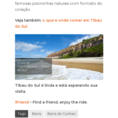
famosas piscininhas naturais com formato do
coração.
Veja também:
o que e onde comer em Tibau
do Sul
Praia de
Cacimbinhas – Tibau
do Sul
Tibau do Sul é linda e está esperando sua
visita.
iFriend
– Find a friend, enjoy the ride.
Tags
Barra
Barra do Cunhaú