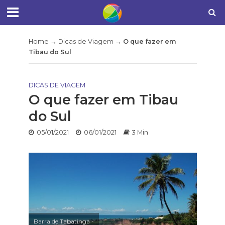
Home
→
Dicas de Viagem
→
O que fazer em
Tibau do Sul
DICAS DE VIAGEM
O que fazer em Tibau
do Sul
05/01/2021
06/01/2021
3 Min
Barra de Tabatinga -