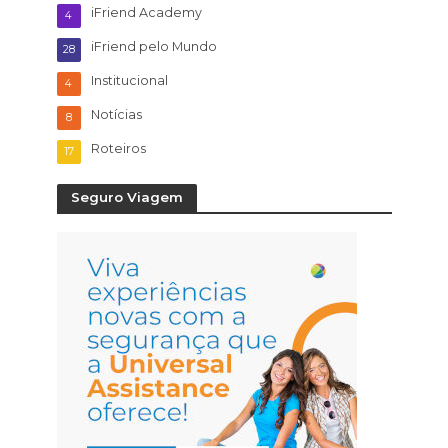
iFriend Academy
4
iFriend pelo Mundo
28
Institucional
4
Notícias
8
Roteiros
17
Seguro Viagem