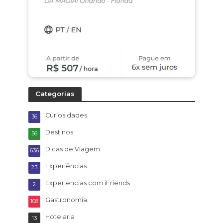
Categorias
Curiosidades
36
Destinos
56
Dicas de Viagem
636
Experiências
23
Experiencias com iFriends
2
Gastronomia
108
Hotelaria
13