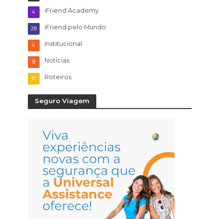
iFriend Academy
4
iFriend pelo Mundo
28
Institucional
4
Notícias
8
Roteiros
17
Seguro Viagem