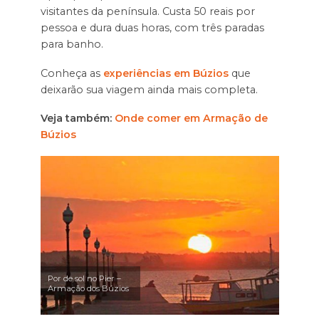
visitantes da península. Custa 50 reais por
pessoa e dura duas horas, com três paradas
para banho.
Conheça as
experiências em Búzios
que
deixarão sua viagem ainda mais completa.
Veja também:
Onde comer em Armação de
Búzios
Por de sol no Pier –
Armação dos Búzios