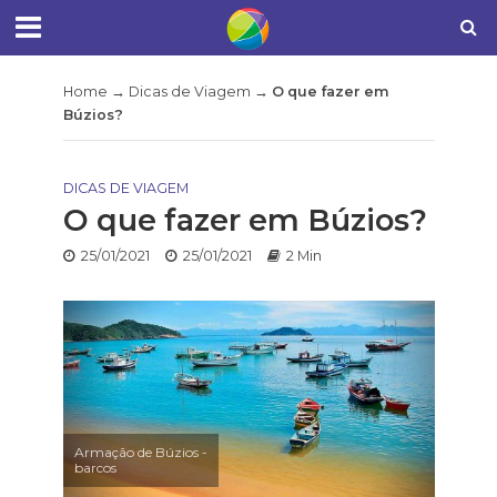
Home
→
Dicas de Viagem
→
O que fazer em
Búzios?
DICAS DE VIAGEM
O que fazer em Búzios?
25/01/2021
25/01/2021
2 Min
Armação de Búzios -
barcos