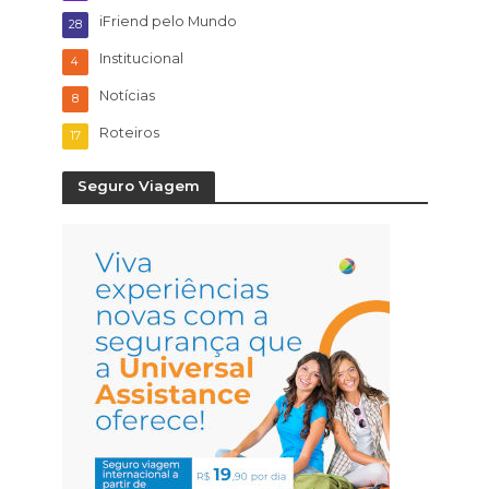
iFriend pelo Mundo
28
Institucional
4
Notícias
8
Roteiros
17
Seguro Viagem