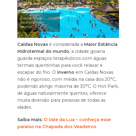
Caldas Novas –
estância hidro-
termal
Caldas Novas
é considerada a
Maior Estância
Hidrotermal do mundo
, a cidade goiana
guarda espaços terapêuticos com águas
termais quentinhas para você relaxar e
escapar do frio. O
inverno
em Caldas Novas
não é rigoroso, com média na casa dos 20°C,
podendo atingir máxima de 30°C. O Hot Park,
de águas naturalmente quentes, oferece
muita diversão para pessoas de todas as
idades.
Saiba mais:
O Vale da Lua – conheça esse
paraíso na Chapada dos Veadeiros