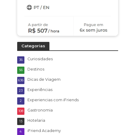
Categorias
Curiosidades
36
Destinos
56
Dicas de Viagem
636
Experiências
23
Experiencias com iFriends
2
Gastronomia
108
Hotelaria
13
iFriend Academy
4