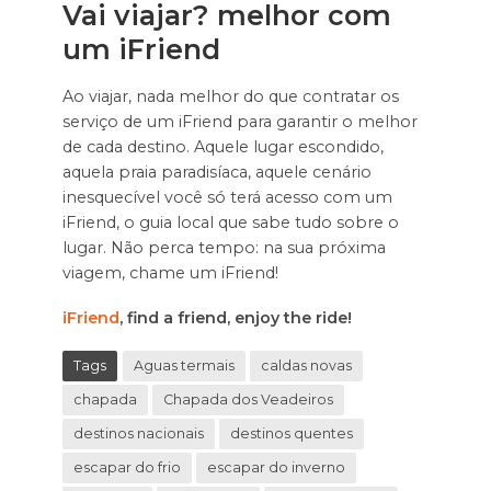
Vai viajar? melhor com
um iFriend
Ao viajar, nada melhor do que contratar os
serviço de um iFriend para garantir o melhor
de cada destino. Aquele lugar escondido,
aquela praia paradisíaca, aquele cenário
inesquecível você só terá acesso com um
iFriend, o guia local que sabe tudo sobre o
lugar. Não perca tempo: na sua próxima
viagem, chame um iFriend!
iFriend
, find a friend, enjoy the ride!
Tags
Aguas termais
caldas novas
chapada
Chapada dos Veadeiros
destinos nacionais
destinos quentes
escapar do frio
escapar do inverno