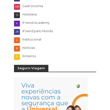
Gastronomia
108
Hotelaria
13
iFriend Academy
4
iFriend pelo Mundo
28
Institucional
4
Notícias
8
Roteiros
17
Seguro Viagem