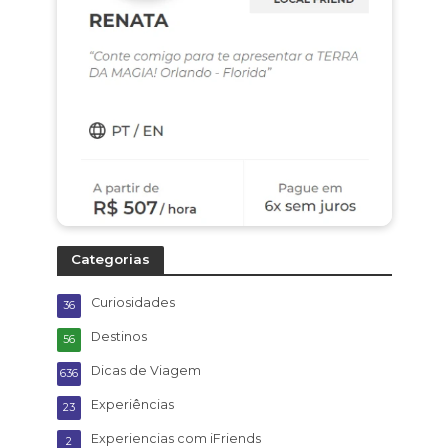
Categorias
Curiosidades
36
Destinos
56
Dicas de Viagem
636
Experiências
23
Experiencias com iFriends
2