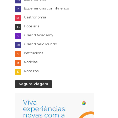
23
Experiencias com iFriends
2
Gastronomia
108
Hotelaria
13
iFriend Academy
4
iFriend pelo Mundo
28
Institucional
4
Notícias
8
Roteiros
17
Seguro Viagem