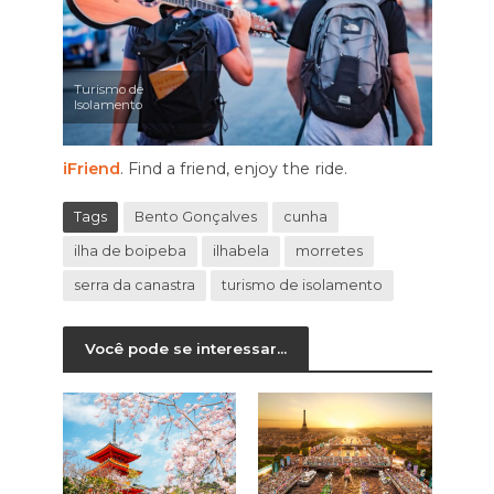
Turismo de
Isolamento
iFriend
. Find a friend, enjoy the ride.
Tags
Bento Gonçalves
cunha
ilha de boipeba
ilhabela
morretes
serra da canastra
turismo de isolamento
Você pode se interessar...