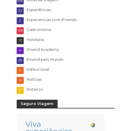
636
Experiências
23
Experiencias com iFriends
2
Gastronomia
108
Hotelaria
13
iFriend Academy
4
iFriend pelo Mundo
28
Institucional
4
Notícias
8
Roteiros
17
Seguro Viagem