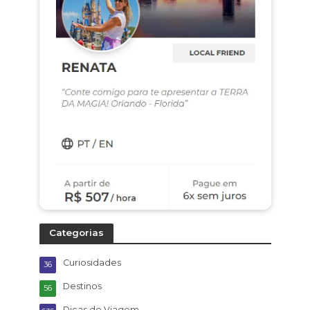
Categorias
Curiosidades
36
Destinos
56
Dicas de Viagem