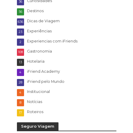
Curiosidades
36
Destinos
56
Dicas de Viagem
636
Experiências
23
Experiencias com iFriends
2
Gastronomia
108
Hotelaria
13
iFriend Academy
4
iFriend pelo Mundo
28
Institucional
4
Notícias
8
Roteiros
17
Seguro Viagem