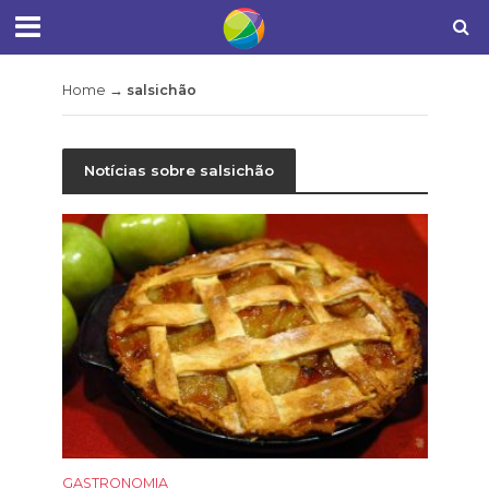
Home
→
salsichão
Notícias sobre salsichão
GASTRONOMIA