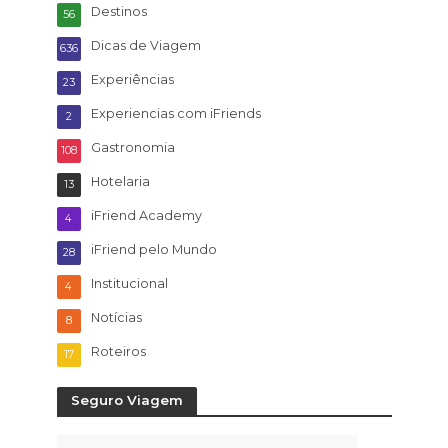
Destinos
56
Dicas de Viagem
636
Experiências
23
Experiencias com iFriends
2
Gastronomia
108
Hotelaria
13
iFriend Academy
4
iFriend pelo Mundo
28
Institucional
4
Notícias
8
Roteiros
17
Seguro Viagem