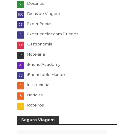
Destinos
56
Dicas de Viagem
636
Experiências
23
Experiencias com iFriends
2
Gastronomia
108
Hotelaria
13
iFriend Academy
4
iFriend pelo Mundo
28
Institucional
4
Notícias
8
Roteiros
17
Seguro Viagem