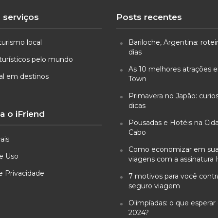
 serviços
Posts recentes
turismo local
Bariloche, Argentina: rotei
dias
turísticos pelo mundo
As 10 melhores atrações
ual em destinos
Town
Primavera no Japão: curio
dicas
 o iFriend
Pousadas e Hotéis na Cid
Cabo
ais
Como economizar em su
e Uso
viagens com a assinatura 
de Privacidade
7 motivos para você cont
seguro viagem
Olimpíadas: o que esperar 
2024?