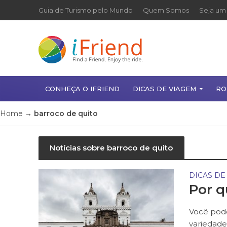
Guia de Turismo pelo Mundo
Quem Somos
Seja um 
CONHEÇA O IFRIEND
DICAS DE VIAGEM
RO
Home
→
barroco de quito
Notícias sobre barroco de quito
DICAS DE
Por q
Você pode
variedade