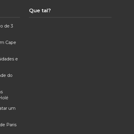
Que tal?
ro de 3
 em Cape
sidades e
ade do
as
Holé
ratar um
de Paris