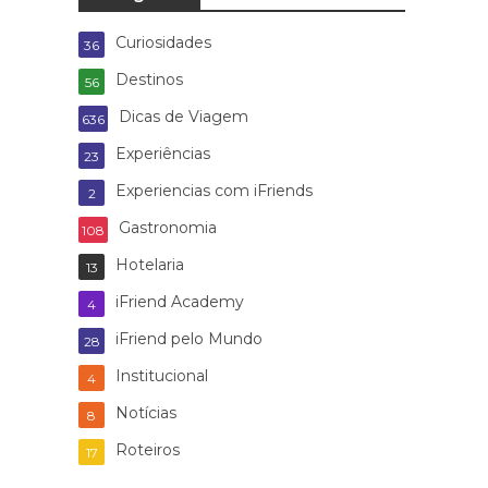
Curiosidades
36
Destinos
56
Dicas de Viagem
636
Experiências
23
Experiencias com iFriends
2
Gastronomia
108
Hotelaria
13
iFriend Academy
4
iFriend pelo Mundo
28
Institucional
4
Notícias
8
Roteiros
17