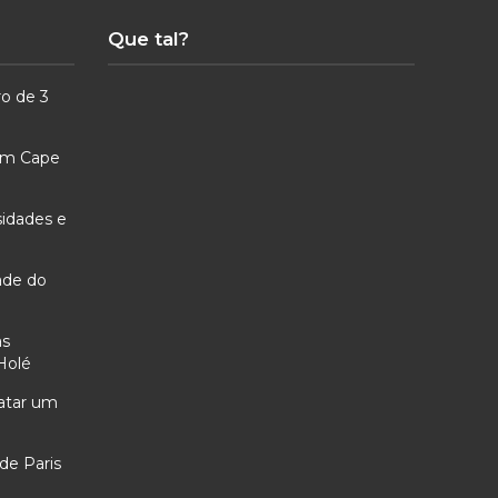
Que tal?
ro de 3
 em Cape
sidades e
ade do
as
Holé
ratar um
de Paris