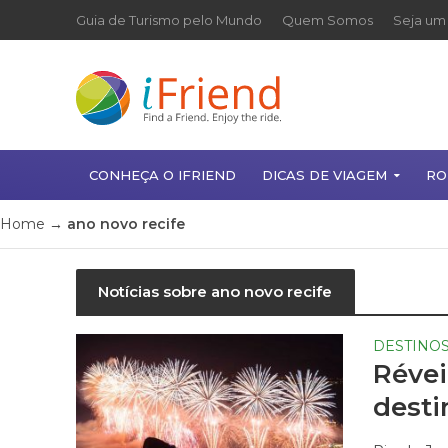
Guia de Turismo pelo Mundo
Quem Somos
Seja um 
CONHEÇA O IFRIEND
DICAS DE VIAGEM
RO
Home
→
ano novo recife
Notícias sobre ano novo recife
DESTINO
Révei
desti