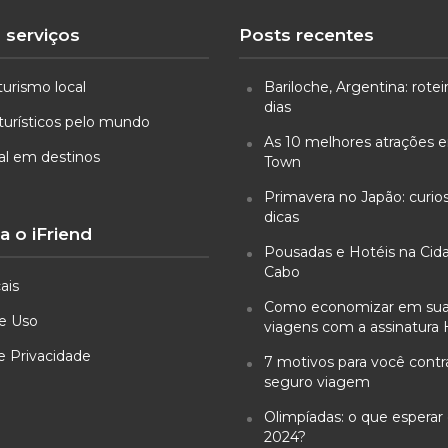
 serviços
Posts recentes
turismo local
Bariloche, Argentina: rotei
dias
turísticos pelo mundo
As 10 melhores atrações
ual em destinos
Town
Primavera no Japão: curio
dicas
 o iFriend
Pousadas e Hotéis na Cid
Cabo
ais
Como economizar em su
e Uso
viagens com a assinatura 
de Privacidade
7 motivos para você cont
seguro viagem
Olimpíadas: o que esperar 
2024?