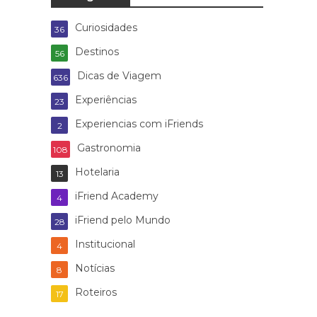
Curiosidades
36
Destinos
56
Dicas de Viagem
636
Experiências
23
Experiencias com iFriends
2
Gastronomia
108
Hotelaria
13
iFriend Academy
4
iFriend pelo Mundo
28
Institucional
4
Notícias
8
Roteiros
17