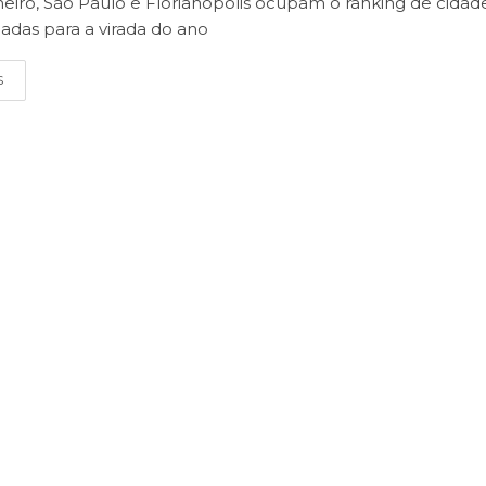
neiro, São Paulo e Florianópolis ocupam o ranking de cidad
adas para a virada do ano
S