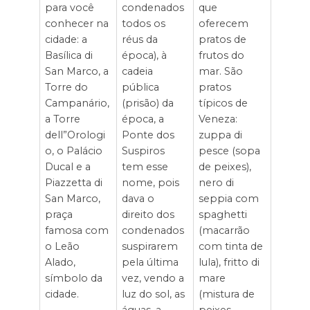
para você
condenados
que
conhecer na
todos os
oferecem
cidade: a
réus da
pratos de
Basílica di
época), à
frutos do
San Marco, a
cadeia
mar. São
Torre do
pública
pratos
Campanário,
(prisão) da
típicos de
a Torre
época, a
Veneza:
dell”Orologi
Ponte dos
zuppa di
o, o Palácio
Suspiros
pesce (sopa
Ducal e a
tem esse
de peixes),
Piazzetta di
nome, pois
nero di
San Marco,
dava o
seppia com
praça
direito dos
spaghetti
famosa com
condenados
(macarrão
o Leão
suspirarem
com tinta de
Alado,
pela última
lula), fritto di
símbolo da
vez, vendo a
mare
cidade.
luz do sol, as
(mistura de