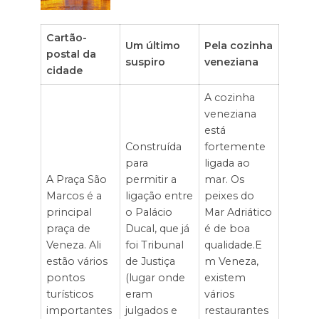
Cartão-
Um último
Pela cozinha
postal da
suspiro
veneziana
cidade
A cozinha
veneziana
está
Construída
fortemente
para
ligada ao
A Praça São
permitir a
mar. Os
Marcos é a
ligação entre
peixes do
principal
o Palácio
Mar Adriático
praça de
Ducal, que já
é de boa
Veneza. Ali
foi Tribunal
qualidade.E
estão vários
de Justiça
m Veneza,
pontos
(lugar onde
existem
turísticos
eram
vários
importantes
julgados e
restaurantes