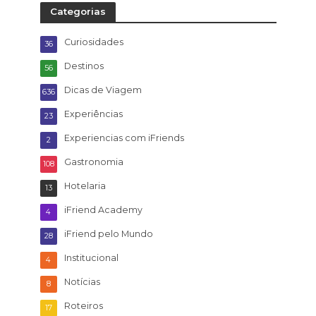
Categorias
Curiosidades
36
Destinos
56
Dicas de Viagem
636
Experiências
23
Experiencias com iFriends
2
Gastronomia
108
Hotelaria
13
iFriend Academy
4
iFriend pelo Mundo
28
Institucional
4
Notícias
8
Roteiros
17