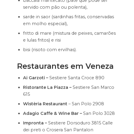
baccalà mantecato (patê que pode ser
servido com pão ou polenta),
sarde in saor (sardinhas fritas, conservadas
em molho especial),
fritto di mare (mistura de peixes, camarões
e lulas fritos) e risi
bisi (risoto com ervilhas).
Restaurantes em Veneza
Ai Garzoti –
Sestiere Santa Croce 890
Ristorante La Piazza –
Sestiere San Marco
615
Wistèria Restaurant
– San Polo 2908
Adagio Caffe & Wine Bar –
San Polo 3028
Impronta –
Sestiere Dorsoduro 3815 Calle
dei preti o Crosera San Pantalon