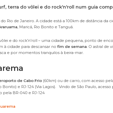
rf, terra do vôlei e do rock'n'roll num guia comp
s
do Rio de Janeiro. A cidade está a 100km de distância da c
Araruama
, Maricá, Rio Bonito e Tanguá.
vôlei e do rock’n’roll – uma cidade pequena, ponto de enc
em à cidade para descansar no
fim de semana
. O astral de v
ca e por momentos tranquilos à beira-mar.
arema
eroporto de Cabo Frio
(60km) ou de carro, com acesso pel
io Bonito) e RJ-124 (Via Lagos). Vindo de São Paulo, acesso 
so pela BR-040 e RJ-124
quarema