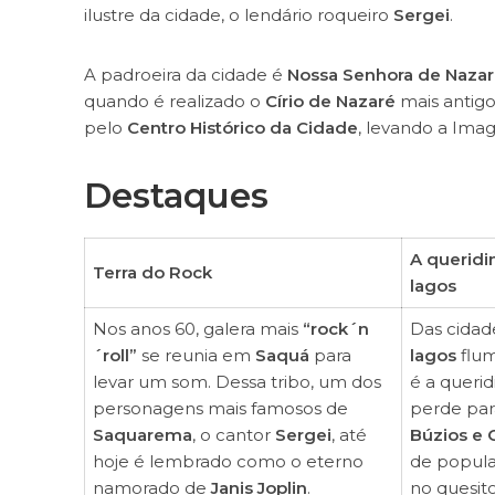
ilustre da cidade, o lendário roqueiro
Sergei
.
A padroeira da cidade é
Nossa Senhora de Nazar
quando é realizado o
Círio de Nazaré
mais antigo
pelo
Centro Histórico da Cidade
, levando a Imag
Destaques
A queridi
Terra do Rock
lagos
Nos anos 60, galera mais
“rock´n
Das cidad
´roll”
se reunia em
Saquá
para
lagos
flu
levar um som. Dessa tribo, um dos
é a querid
personagens mais famosos de
perde pa
Saquarema
, o cantor
Sergei
, até
Búzios e 
hoje é lembrado como o eterno
de popula
namorado de
Janis Joplin
.
no quesito