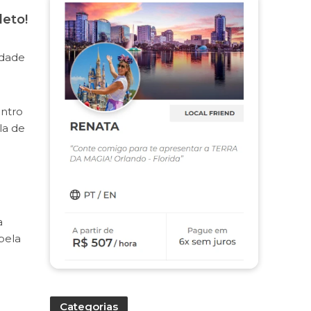
leto!
idade
ontro
ila de
a
pela
Categorias