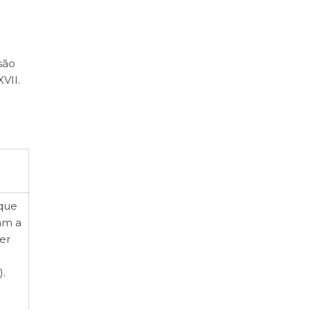
são
VII.
 que
am a
er
.