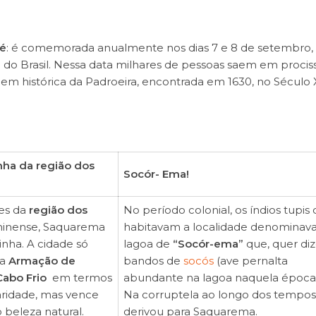
é
: é comemorada anualmente nos dias 7 e 8 de setembro,
 do Brasil. Nessa data milhares de pessoas saem em procis
em histórica da Padroeira, encontrada em 1630, no Século X
nha da região dos
Socór- Ema!
es da
região dos
No período colonial, os índios tupis
minense, Saquarema
habitavam a localidade denominav
inha. A cidade só
lagoa de
“Socór-ema”
que, quer diz
ra
Armação de
bandos de
socós
(ave pernalta
Cabo Frio
em termos
abundante na lagoa naquela época)
ridade, mas vence
Na corruptela ao longo dos tempos
 beleza natural.
derivou para Saquarema.