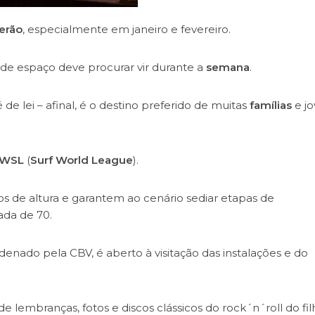
erão
, especialmente em janeiro e fevereiro.
de espaço deve procurar vir durante a
semana
.
e lei – afinal, é o destino preferido de muitas
famílias
e j
WSL
(
Surf World League
).
os de altura e garantem ao cenário sediar etapas de
ada de 70.
rdenado pela CBV, é aberto à visitação das instalações e do
lembranças, fotos e discos clássicos do rock´n´roll do fil