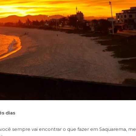
ês dias
s você sempre vai encontrar o que fazer em Saquarema, m