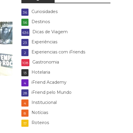
Curiosidades
36
Destinos
56
Dicas de Viagem
636
Experiências
23
Experiencias com iFriends
2
Gastronomia
108
Hotelaria
13
iFriend Academy
4
iFriend pelo Mundo
28
Institucional
4
Notícias
8
Roteiros
17