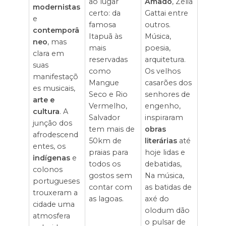
ao lugar
Amado
, Zélia
modernistas
certo: da
Gattai entre
e
famosa
outros.
contemporâ
Itapuã às
Música,
neo
, mas
mais
poesia,
clara em
reservadas
arquitetura.
suas
como
Os velhos
manifestaçõ
Mangue
casarões dos
es musicais,
Seco e Rio
senhores de
arte e
Vermelho,
engenho,
cultura
. A
Salvador
inspiraram
junção dos
tem mais de
obras
afrodescend
50km de
literárias
até
entes, os
praias para
hoje lidas e
indígenas
e
todos os
debatidas,
colonos
gostos sem
Na música,
portugueses
contar com
as batidas de
trouxeram a
as lagoas.
axé do
cidade uma
olodum dão
atmosfera
o pulsar de