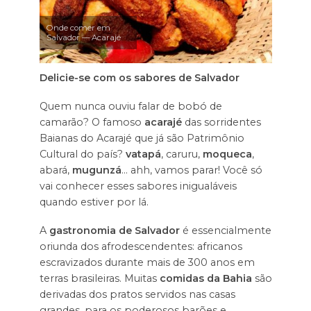
Onde comer em
Salvador — Acarajé
Delicie-se com os sabores de Salvador
Quem nunca ouviu falar de bobó de
camarão? O famoso
acarajé
das sorridentes
Baianas do Acarajé que já são Patrimônio
Cultural do país?
vatapá
, caruru,
moqueca
,
abará,
mugunzá
… ahh, vamos parar! Você só
vai conhecer esses sabores inigualáveis
quando estiver por lá.
A
gastronomia de Salvador
é essencialmente
oriunda dos afrodescendentes: africanos
escravizados durante mais de 300 anos em
terras brasileiras. Muitas
comidas da Bahia
são
derivadas dos pratos servidos nas casas
grandes, para os poderosos barões e