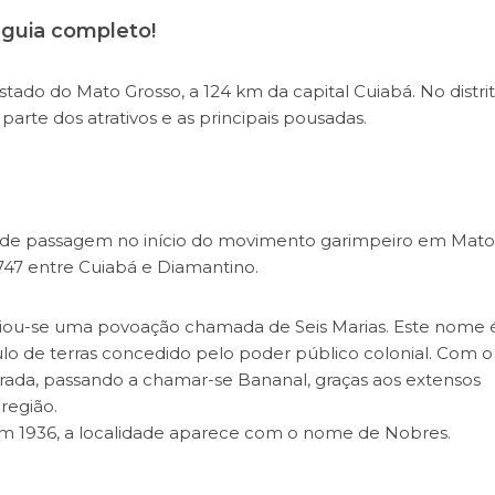
 guia completo!
stado do Mato Grosso, a 124 km da capital Cuiabá. No distri
parte dos atrativos e as principais pousadas.
to de passagem no início do movimento garimpeiro em Mato
747 entre Cuiabá e Diamantino.
cipiou-se uma povoação chamada de Seis Marias. Este nome 
ulo de terras concedido pelo poder público colonial. Com o
erada, passando a chamar-se Bananal, graças aos extensos
região.
, em 1936, a localidade aparece com o nome de Nobres.