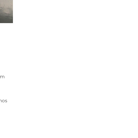
om
mos