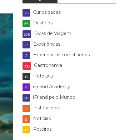
Curiosidades
36
Destinos
56
Dicas de Viagem
636
Experiências
23
Experiencias com iFriends
2
Gastronomia
108
Hotelaria
13
iFriend Academy
4
iFriend pelo Mundo
28
Institucional
4
Notícias
8
Roteiros
17