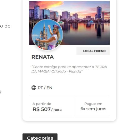
to de
é
Categorias