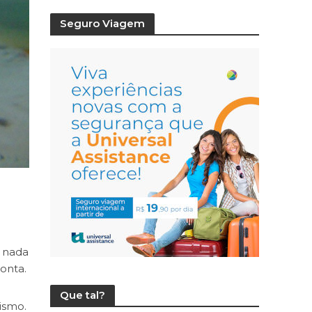
Seguro Viagem
m nada
onta.
Que tal?
ismo.