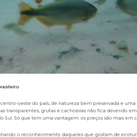
asileiro
centro-oeste do país, de natureza bem preservada e uma
uas transparentes, grutas e cachoeiras não fica devendo e
 do Sul. Só que tem uma vantagem: os preços são mais em c
anhando o reconhecimento daqueles que gostam de ecotur