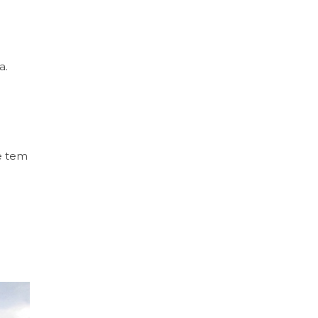
a.
e tem