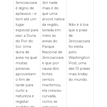
Jericoacoara
Jeri nada
é digno de
mais é do
aplausos – e
que uma
tem até um
árvore nativa
lugar
da região,
Não é à toa
especial para
isolada em
que a praia
isso: a Duna
meio às
de
do Por do
areias do
Jericoacoara
Sol. Uma
Parque
foi eleita
duna de
Nacional de
pelo
areia na qual
Jericoacoara
Washington
muitas
e que por
Post, uma
pessoas
causa dos
das 10 praias
aproveitam
fortes
mais lindas
o fim de
ventos
do mundo.
tarde para
marítimos,
curtir a
ela cresceu
natureza e
curvada,
registar
como se