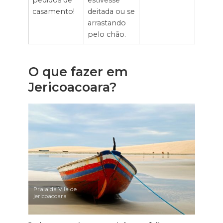
pedidos de
estivesse
casamento!
deitada ou se
arrastando
pelo chão.
O que fazer em
Jericoacoara?
Praia da Vila de
jericoacoara