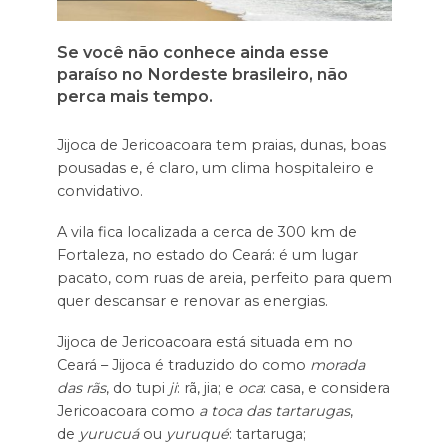
Se você não conhece ainda esse
paraíso no Nordeste brasileiro, não
perca mais tempo.
Jijoca de Jericoacoara tem praias, dunas, boas
pousadas e, é claro, um clima hospitaleiro e
convidativo.
A vila fica localizada a cerca de 300 km de
Fortaleza, no estado do Ceará: é um lugar
pacato, com ruas de areia, perfeito para quem
quer descansar e renovar as energias.
Jijoca de Jericoacoara está situada em no
Ceará – Jijoca é traduzido do como
morada
das rãs
, do tupi
ji
: rã, jia; e
oca
: casa, e considera
Jericoacoara como
a toca das tartarugas
,
de
yurucuá
ou
yuruqué
: tartaruga;