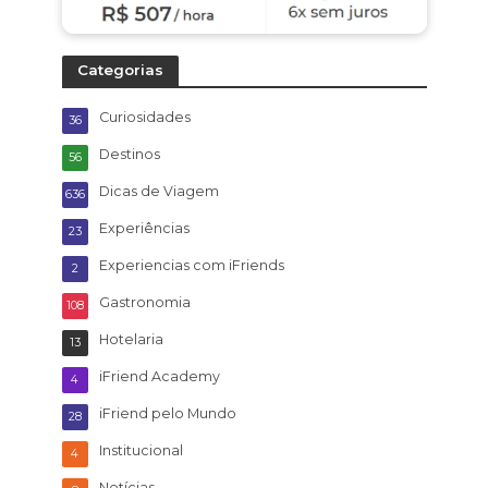
Categorias
Curiosidades
36
Destinos
56
Dicas de Viagem
636
Experiências
23
Experiencias com iFriends
2
Gastronomia
108
Hotelaria
13
iFriend Academy
4
iFriend pelo Mundo
28
Institucional
4
Notícias