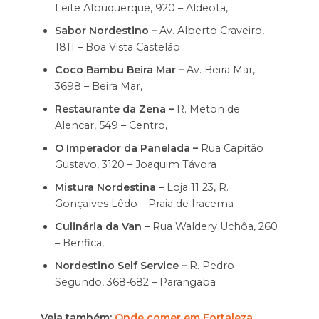
Leite Albuquerque, 920 – Aldeota,
Sabor Nordestino –
Av. Alberto Craveiro,
1811 – Boa Vista Castelão
Coco Bambu Beira Mar –
Av. Beira Mar,
3698 – Beira Mar,
Restaurante da Zena –
R. Meton de
Alencar, 549 – Centro,
O Imperador da Panelada –
Rua Capitão
Gustavo, 3120 – Joaquim Távora
Mistura Nordestina –
Loja 11 23, R.
Gonçalves Lêdo – Praia de Iracema
Culinária da Van –
Rua Waldery Uchôa, 260
– Benfica,
Nordestino Self Service –
R. Pedro
Segundo, 368-682 – Parangaba
Veja também:
Onde comer em Fortaleza