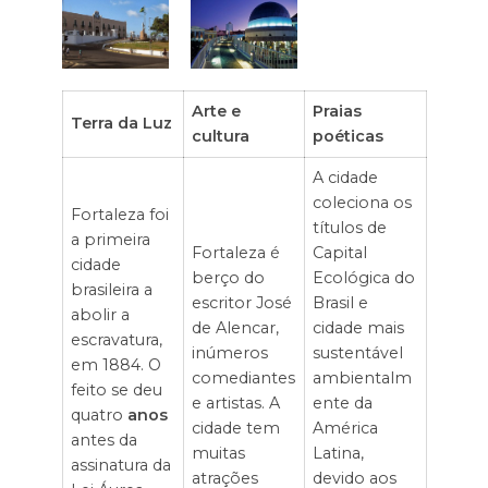
Arte e
Praias
Terra da Luz
cultura
poéticas
A cidade
coleciona os
Fortaleza foi
títulos de
a primeira
Fortaleza é
Capital
cidade
berço do
Ecológica do
brasileira a
escritor José
Brasil e
abolir a
de Alencar,
cidade mais
escravatura,
inúmeros
sustentável
em 1884. O
comediantes
ambientalm
feito se deu
e artistas. A
ente da
quatro
anos
cidade tem
América
antes da
muitas
Latina,
assinatura da
atrações
devido aos