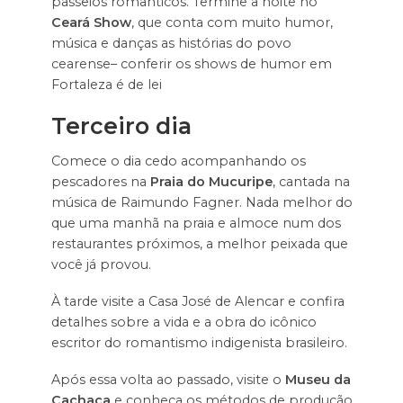
passeios românticos. Termine a noite no
Ceará Show
, que conta com muito humor,
música e danças as histórias do povo
cearense– conferir os shows de humor em
Fortaleza é de lei
Terceiro dia
Comece o dia cedo acompanhando os
pescadores na
Praia do Mucuripe
, cantada na
música de Raimundo Fagner. Nada melhor do
que uma manhã na praia e almoce num dos
restaurantes próximos, a melhor peixada que
você já provou.
À tarde visite a Casa José de Alencar e confira
detalhes sobre a vida e a obra do icônico
escritor do romantismo indigenista brasileiro.
Após essa volta ao passado, visite o
Museu da
Cachaça
e conheça os métodos de produção