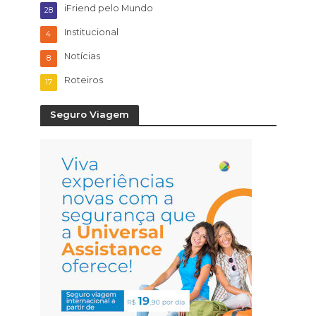
iFriend pelo Mundo
28
Institucional
4
Notícias
8
Roteiros
17
Seguro Viagem