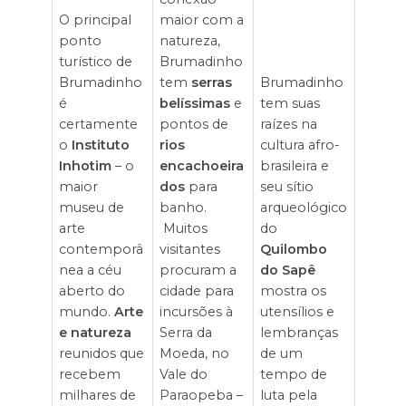
O principal
maior com a
ponto
natureza,
turístico de
Brumadinho
Brumadinho
tem
serras
Brumadinho
é
belíssimas
e
tem suas
certamente
pontos de
raízes na
o
Instituto
rios
cultura afro-
Inhotim
– o
encachoeira
brasileira e
maior
dos
para
seu sítio
museu de
banho.
arqueológico
arte
Muitos
do
contemporâ
visitantes
Quilombo
nea a céu
procuram a
do Sapê
aberto do
cidade para
mostra os
mundo.
Arte
incursões à
utensílios e
e natureza
Serra da
lembranças
reunidos que
Moeda, no
de um
recebem
Vale do
tempo de
milhares de
Paraopeba –
luta pela