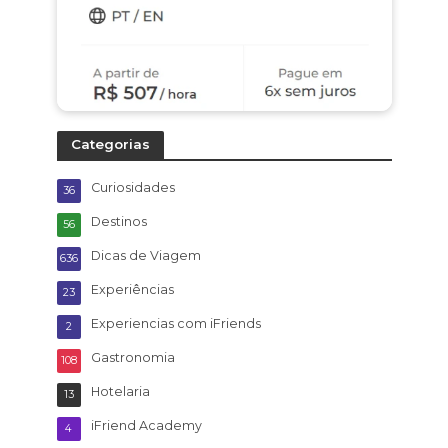
Categorias
Curiosidades
36
Destinos
56
Dicas de Viagem
636
Experiências
23
Experiencias com iFriends
2
Gastronomia
108
Hotelaria
13
iFriend Academy
4