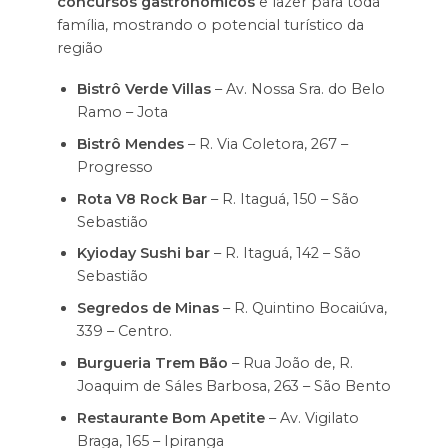
concursos gastronômicos
e lazer para toda
família, mostrando o potencial turístico da
região
Bistrô Verde Villas
– Av. Nossa Sra. do Belo
Ramo – Jota
Bistrô Mendes
– R. Via Coletora, 267 –
Progresso
Rota V8 Rock Bar
– R. Itaguá, 150 – São
Sebastião
Kyioday Sushi bar
– R. Itaguá, 142 – São
Sebastião
Segredos de Minas
– R. Quintino Bocaiúva,
339 – Centro.
Burgueria Trem Bão
– Rua João de, R.
Joaquim de Sáles Barbosa, 263 – São Bento
Restaurante Bom Apetite
– Av. Vigilato
Braga, 165 – Ipiranga